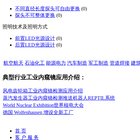
不同直径长度探头可自由更换
(0)
探头不可整体更换
(0)
照明技术及照明方式
前置LED光源设计
(0)
后置LED光源设计
(0)
航空航天
石油化工
能源电力
汽车制造
军工制造
管道焊接
建
典型行业工业内窥镜应用介绍：
风电齿轮箱工业内窥镜检测应用介绍
蒸汽发生器工业内窥镜检测推送机器人REPTIL系统
World Nuclear Exhibition世界核电大会
德国 Wolfenhausen 增设全新工厂
首 页
客 户 服 务