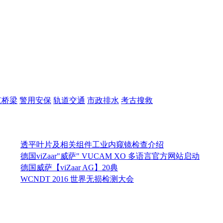
筑桥梁
警用安保
轨道交通
市政排水
考古搜救
透平叶片及相关组件工业内窥镜检查介绍
德国viZaar"威萨" VUCAM XO 多语言官方网站启动
德国威萨【viZaar AG】20典
WCNDT 2016 世界无损检测大会