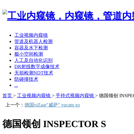
工业视频内窥镜
管道及机器人检测
容器及水下检测
极小空间检测
人工及自动化识别
DR射线数字成像技术
无损检测NDT技术
防碰撞技术
...
首页
>
工业视频内窥镜
>
手持式视频内窥镜
> 德国领创 INSPE
上一个：
德国viZaar"威萨" vucam xo
德国领创 INSPECTOR S