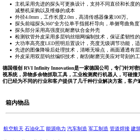
主机采用先进的探头可更换设计，支持不同直径和长度的探头更
减整机采购以及维修的成本
外径4.0mm，工作长度2.0m，高清传感器像素100万。
探头前端探头360°全方位单手指摇杆导向，单侧弯曲角度可
探头部分采用高强度抗耐磨钛合金外壳
检测软管外皮采用多层钨丝细网编制技术，保证柔韧性的
大功率高亮度LED照明后置设计，亮度无级调节功能，
先进的图像降噪后处理技术，清晰无噪点，画面通透有层
外皮采用双层钨丝编织技术，耐刮耐磨完美应对苛刻的工
德国领创 RVI Infinity Innovation是一家德
视系统，异物多余物抓取工具，工业检测爬行机器人，可碰撞
们已经为不同的行业和客户提供了几千种行业解决方案，客户
箱内物品
航空航天
石油化工
能源电力
汽车制造
军工制造
管道焊接
建