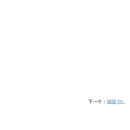
下一个：
德国 ITC